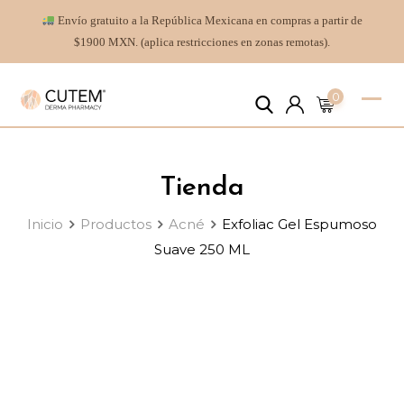
Envío gratuito a la República Mexicana en compras a partir de
$1900 MXN. (aplica restricciones en zonas remotas).
0
Tienda
Inicio
Productos
Acné
Exfoliac Gel Espumoso
Suave 250 ML