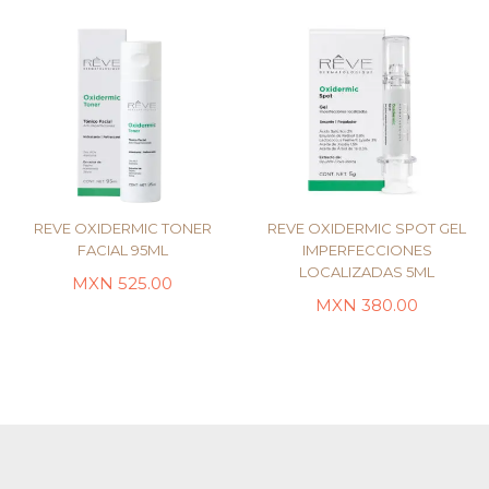
REVE OXIDERMIC TONER
REVE OXIDERMIC SPOT GEL
FACIAL 95ML
IMPERFECCIONES
LOCALIZADAS 5ML
MXN
525.00
AÑADIR AL CARRITO
LEER MÁS
MXN
380.00