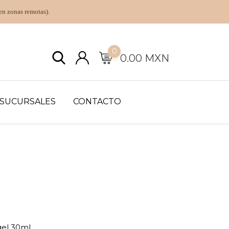
en zonas remotas).
0
0.00
MXN
SUCURSALES
CONTACTO
el 30ml