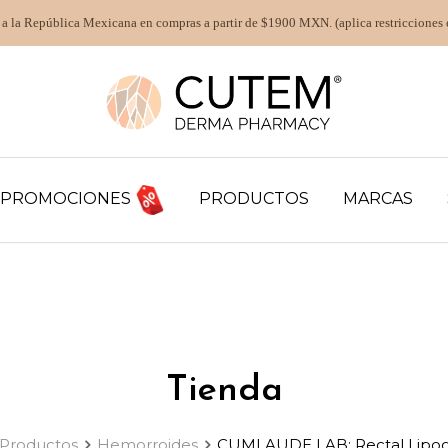
 a la República Mexicana en compras a partir de $1900 MXN. (aplica restricciones 
PROMOCIONES
PRODUCTOS
MARCAS
Tienda
Productos
Hemorroides
CUMLAUDE LAB: Rectal Lipog