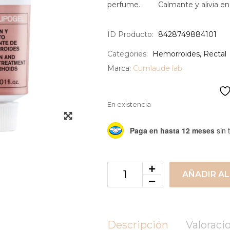
perfume. · Calmante y alivia en
ID Producto:
8428749884101
Categories:
Hemorroides
,
Rectal
Marca:
Cumlaude lab
En existencia
Paga en hasta 12 meses
sin t
AÑADIR AL
Descripción
Valoracio