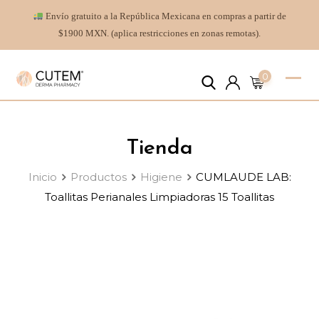
Envío gratuito a la República Mexicana en compras a partir de
$1900 MXN. (aplica restricciones en zonas remotas).
0
Tienda
Inicio
Productos
Higiene
CUMLAUDE LAB:
Toallitas Perianales Limpiadoras 15 Toallitas