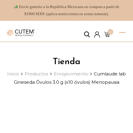
Envío gratuito a la República Mexicana en compras a partir de
$1900 MXN. (aplica restricciones en zonas remotas).
0
Tienda
Inicio
Productos
Enrojecimiento
Cumlaude lab
Gineseda Óvulos 3.0 g (x10 óvulos) Menopausia