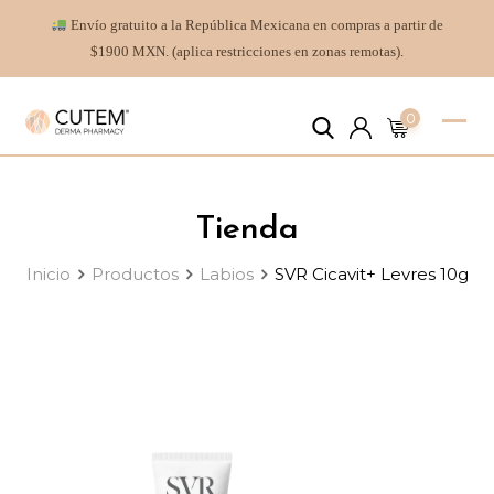
Envío gratuito a la República Mexicana en compras a partir de
$1900 MXN. (aplica restricciones en zonas remotas).
0
Tienda
Inicio
Productos
Labios
SVR Cicavit+ Levres 10g