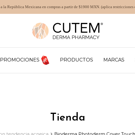
 a la República Mexicana en compras a partir de $1900 MXN. (aplica restricciones 
PROMOCIONES
PRODUCTOS
MARCAS
Tienda
con tendencia acneica
Bioderma Photoderm Cover Touch 