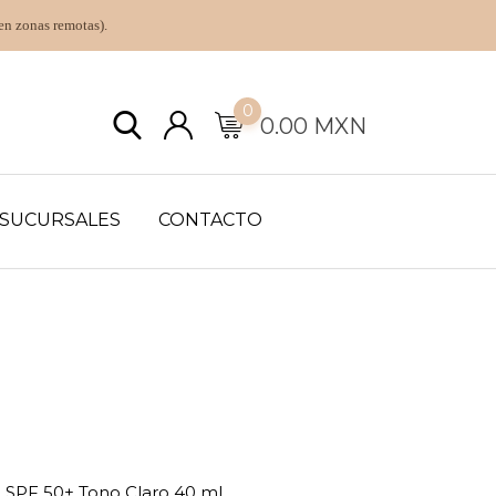
en zonas remotas).
0
0.00
MXN
SUCURSALES
CONTACTO
SPF 50+ Tono Claro 40 ml