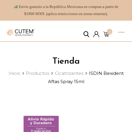
Envío gratuito a la República Mexicana en compras a partir de
$1900 MXN. (aplica restricciones en zonas remotas).
0
Tienda
Inicio
Productos
Cicatrizantes
ISDIN Bexident
Aftas Spray 15ml