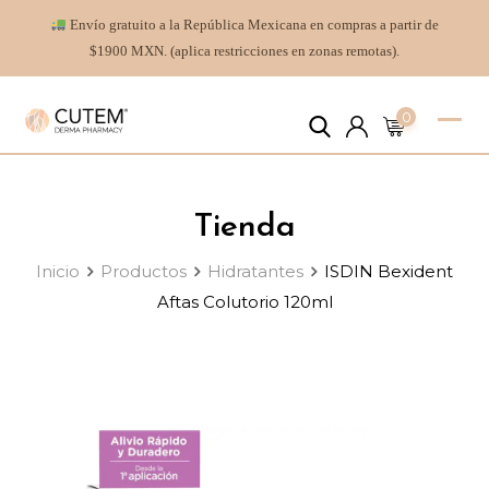
Envío gratuito a la República Mexicana en compras a partir de
$1900 MXN. (aplica restricciones en zonas remotas).
0
Tienda
Inicio
Productos
Hidratantes
ISDIN Bexident
Aftas Colutorio 120ml