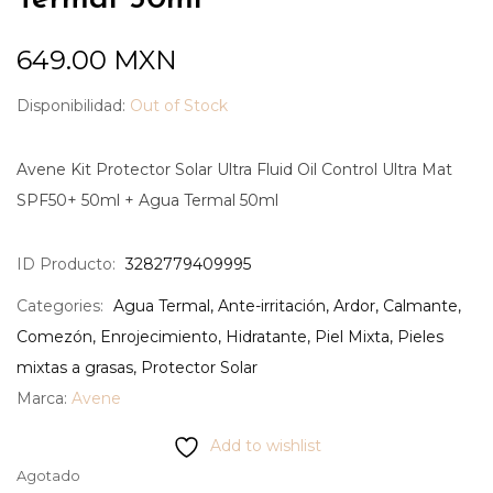
649.00
MXN
Disponibilidad:
Out of Stock
Avene Kit Protector Solar Ultra Fluid Oil Control Ultra Mat
SPF50+ 50ml + Agua Termal 50ml
ID Producto:
3282779409995
Categories:
Agua Termal
,
Ante-irritación
,
Ardor
,
Calmante
,
Comezón
,
Enrojecimiento
,
Hidratante
,
Piel Mixta
,
Pieles
mixtas a grasas
,
Protector Solar
Marca:
Avene
Add to wishlist
Agotado