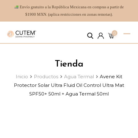
Envío gratuito a la República Mexicana en compras a partir de
$1900 MXN. (aplica restricciones en zonas remotas).
0
Tienda
Inicio
Productos
Agua Termal
Avene Kit
Protector Solar Ultra Fluid Oil Control Ultra Mat
SPF50+ 50ml + Agua Termal 50ml