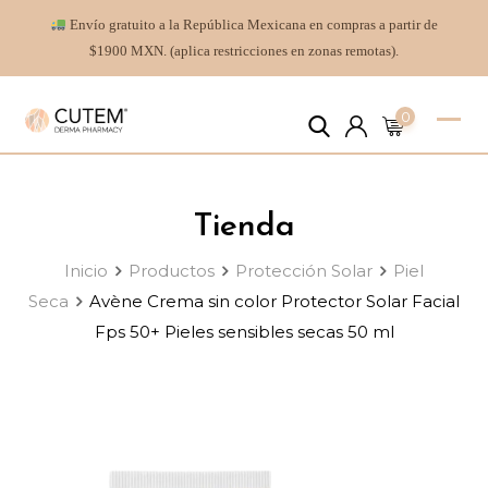
Envío gratuito a la República Mexicana en compras a partir de
$1900 MXN. (aplica restricciones en zonas remotas).
0
Tienda
Inicio
Productos
Protección Solar
Piel
Seca
Avène Crema sin color Protector Solar Facial
Fps 50+ Pieles sensibles secas 50 ml