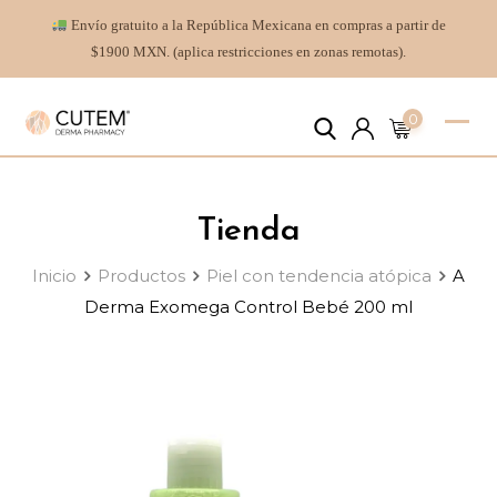
Envío gratuito a la República Mexicana en compras a partir de
$1900 MXN. (aplica restricciones en zonas remotas).
0
Tienda
Inicio
Productos
Piel con tendencia atópica
A
Derma Exomega Control Bebé 200 ml