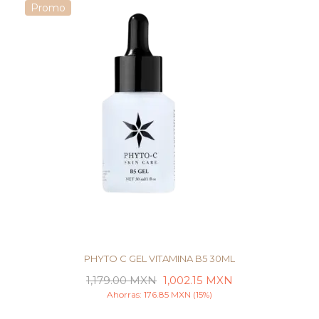
Promo
PHYTO C GEL VITAMINA B5 30ML
1,179.00
MXN
1,002.15
MXN
Ahorras:
176.85
MXN
(15%)
LEER MÁS