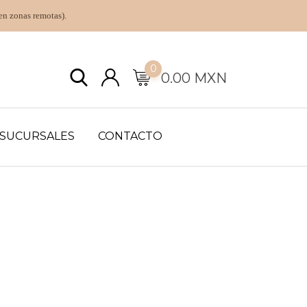
en zonas remotas).
0
0.00
MXN
SUCURSALES
CONTACTO