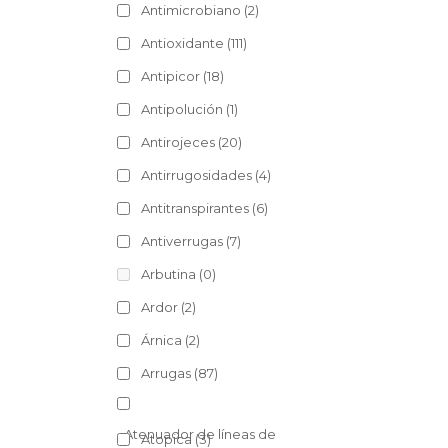
Antimicrobiano
(2)
Antioxidante
(111)
Antipicor
(18)
Antipolución
(1)
Antirojeces
(20)
Antirrugosidades
(4)
Antitranspirantes
(6)
Antiverrugas
(7)
Arbutina
(0)
Ardor
(2)
Árnica
(2)
Arrugas
(87)
Atenuador de líneas de
Atopica
(3)