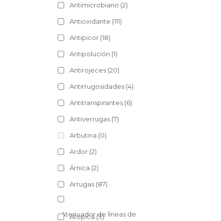
Antimicrobiano
(2)
Antioxidante
(111)
Antipicor
(18)
Antipolución
(1)
Antirojeces
(20)
Antirrugosidades
(4)
Antitranspirantes
(6)
Antiverrugas
(7)
Arbutina
(0)
Ardor
(2)
Árnica
(2)
Arrugas
(87)
Atenuador de líneas de
Atopica
(3)