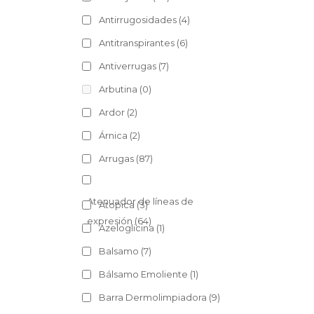
Antirrugosidades
(4)
Antitranspirantes
(6)
Antiverrugas
(7)
Arbutina
(0)
Ardor
(2)
Árnica
(2)
Arrugas
(87)
Atenuador de líneas de
Atopica
(3)
expresión
(64)
Azeloglicina
(1)
Balsamo
(7)
Bálsamo Emoliente
(1)
Barra Dermolimpiadora
(9)