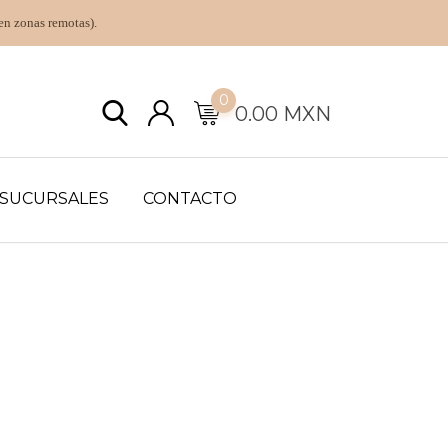
en zonas remotas).
0
0.00
MXN
SUCURSALES
CONTACTO