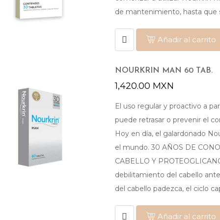
de mantenimiento, hasta que s
Añadir al carrito
NOURKRIN MAN 60 TAB.
1,420.00
MXN
El uso regular y proactivo a pa
puede retrasar o prevenir el c
Hoy en día, el galardonado N
el mundo. 30 AÑOS DE CON
CABELLO Y PROTEOGLICANOS. 
debilitamiento del cabello ant
del cabello padezca, el ciclo ca
Añadir al carrito