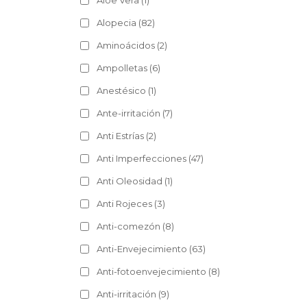
Aloe Vera
(1)
Alopecia
(82)
Aminoácidos
(2)
Ampolletas
(6)
Anestésico
(1)
Ante-irritación
(7)
Anti Estrías
(2)
Anti Imperfecciones
(47)
Anti Oleosidad
(1)
Anti Rojeces
(3)
Anti-comezón
(8)
Anti-Envejecimiento
(63)
Anti-fotoenvejecimiento
(8)
Anti-irritación
(9)